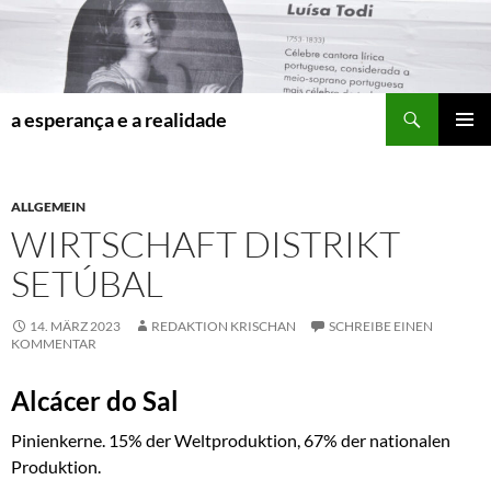
Zum
Inhalt
springen
Suchen
a esperança e a realidade
PRIMÄR
MENÜ
ALLGEMEIN
WIRTSCHAFT DISTRIKT
SETÚBAL
14. MÄRZ 2023
REDAKTION KRISCHAN
SCHREIBE EINEN
KOMMENTAR
Alcácer do Sal
Pinienkerne. 15% der Weltproduktion, 67% der nationalen
Produktion.