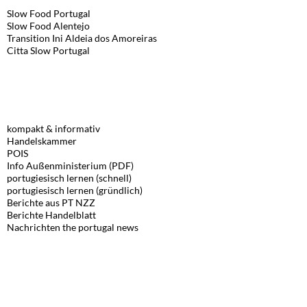
Slow Food Portugal
Slow Food Alentejo
Transition Ini
Aldeia dos Amoreiras
Citta Slow Portugal
LINKS, DEUTSCH
kompakt & informativ
Handelskammer
POIS
Info Außenministerium (PDF)
portugiesisch lernen (schnell)
portugiesisch lernen (gründlich)
Berichte aus PT NZZ
Berichte Handelblatt
Nachrichten the portugal news