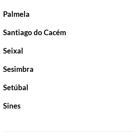
Palmela
Santiago do Cacém
Seixal
Sesimbra
Setúbal
Sines
Beitragsnavigation