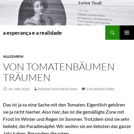
Zum
Inhalt
springen
Suchen
a esperança e a realidade
PRIMÄR
MENÜ
ALLGEMEIN
VON TOMATENBÄUMEN
TRÄUMEN
18. MAI 2022
REDAKTION KRISCHAN
2 KOMMENTARE
Das ist ja so eine Sache mit den Tomaten. Eigentlich gehören
sie ja nicht hierher. Also hier, das ist die gemäßigte Zone mit
Frost im Winter und Regen im Sommer. Trotzdem sind sie sehr
beliebt, die Paradiesäpfel. Wir wollen sie am liebsten das ganze
Jahr haben. Besonders die roten.