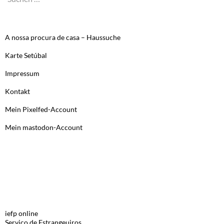
nach:
A nossa procura de casa – Haussuche
Karte Setúbal
Impressum
Kontakt
Mein Pixelfed-Account
Mein mastodon-Account
LINKS, PORTUGUES
iefp online
Serviço de Estrangeuiros