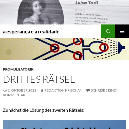
Zum
Inhalt
springen
Suchen
a esperança e a realidade
PRIMÄR
MENÜ
PROMULGATORIK
DRITTES RÄTSEL
2. OKTOBER 2021
REDAKTION KRISCHAN
SCHREIBE EINEN
KOMMENTAR
Zunächst die Lösung des
zweiten Rätsels
: